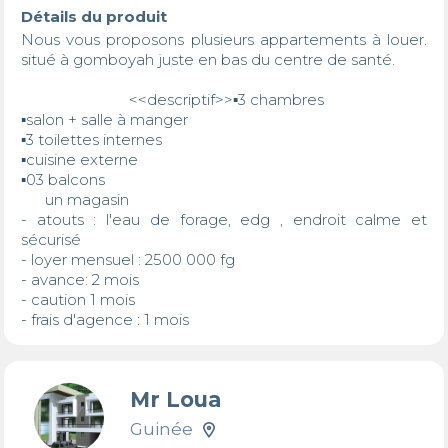
Détails du produit
Nous vous proposons plusieurs appartements à louer.  
situé à gomboyah juste en bas du centre de santé.

                           <<descriptif>>▪️3 chambres

▪️salon + salle à manger

▪️3 toilettes internes

▪️cuisine externe

▪️03 balcons 

      un magasin 

- atouts : l'eau de forage, edg , endroit calme et 
sécurisé

- loyer mensuel : 2500 000 fg

- avance: 2 mois

- caution 1 mois 

- frais d'agence : 1 mois
Mr Loua
Guinée