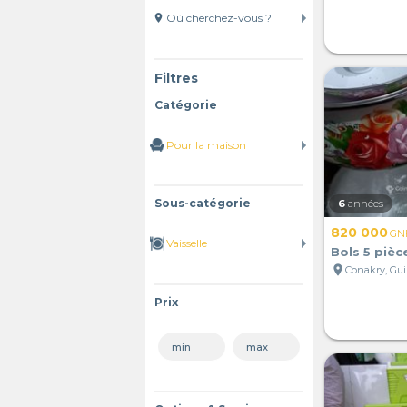
location_on
Filtres
Catégorie
Sous-catégorie
6
années
820 000
GN
Bols 5 pièc
location_on
Conakry, Gu
Prix