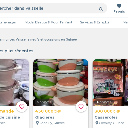
favorite
search
Favoris
tromenager
Mode, Beauté & Pour l'enfant
Services & Emploi
Mai
Publicité
s annonces Vaisselle neufs et occasions en Guinée
s plus récentes
5
années
6
années
favorite_border
favorite_border
emande
450 000
300 000
GNF
GNF
de cuisine
Glacières
Casseroles
location_on
location_on
inée
Conakry, Guinée
Conakry, Guinée