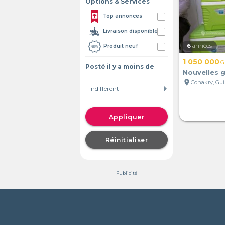
Options & Services
Top annonces
Livraison disponible
6
années
Produit neuf
1 050 000
G
Posté il y a moins de
Nouvelles g
location_on
Conakry, Gu
Appliquer
Réinitialiser
Publicité