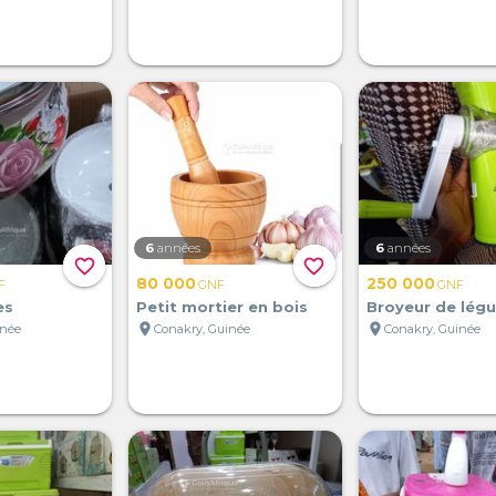
6
années
6
années
favorite_border
favorite_border
80 000
250 000
F
GNF
GNF
es
Petit mortier en bois
Broyeur de lég
location_on
location_on
inée
Conakry, Guinée
Conakry, Guinée