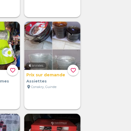
6
années
favorite_border
favorite_border
Prix sur demande
umes
Assiettes
location_on
Conakry, Guinée