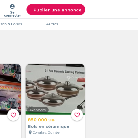
account_circle
Publier une annonce
Se
connecter
son & Loisirs
Autres
6
années
favorite_border
favorite_border
850 000
GNF
Bols en céramique
location_on
Conakry, Guinée