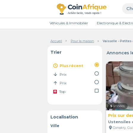
Véhicules & Immobilier
Electronique & Elec
Accueil
Pour la maison
Vaisselle - Petite
Trier
Annonces le
radio_button_checked
access_time
Plus récent
radio_button_unchecked
arrow_downward
Prix
radio_button_unchecked
arrow_upward
Prix
check_box_outline_blank
Top
5
années
Prix sur d
Localisation
Ustensiles 
Ville
location_on
Conakry, Gu