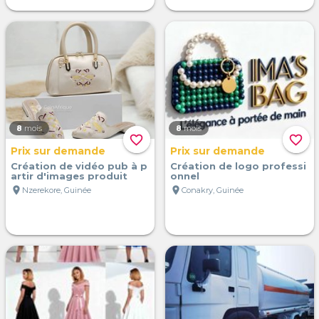
8
mois
8
mois
favorite_border
favorite_border
Prix sur demande
Prix sur demande
Création de vidéo pub à p
Création de logo professi
artir d'images produit
onnel
location_on
location_on
Nzerekore, Guinée
Conakry, Guinée