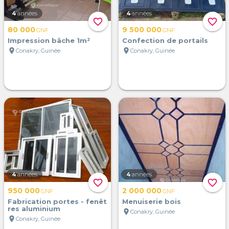
4
années
4
années
favorite_border
favorite_border
80 000
9 500 000
GNF
GNF
Impression bâche 1m²
Confection de portails
location_on
location_on
Conakry, Guinée
Conakry, Guinée
4
années
4
années
favorite_border
favorite_border
950 000
2 000 000
GNF
GNF
Fabrication portes - fenêt
Menuiserie bois
res aluminium
location_on
Conakry, Guinée
location_on
Conakry, Guinée