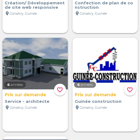
Création/ Développement
Confection de plan de co
de site web responsive
nstruction
location_on
location_on
Conakry, Guinée
Conakry, Guinée
6
années
6
années
favorite_border
favorite_border
Prix sur demande
Prix sur demande
Service - architecte
Guinée construction
location_on
location_on
Conakry, Guinée
Conakry, Guinée