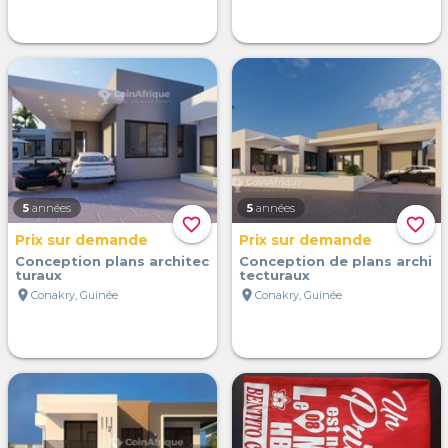
5
années
5
années
favorite_border
favorite_border
Prix sur demande
Prix sur demande
Conception plans architec
Conception de plans archi
turaux
tecturaux
location_on
location_on
Conakry, Guinée
Conakry, Guinée