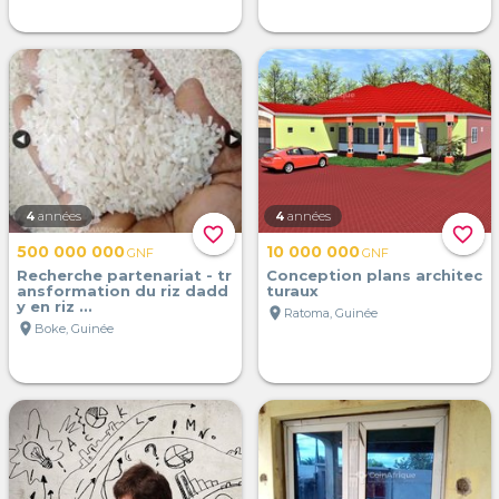
4
années
4
années
favorite_border
favorite_border
500 000 000
10 000 000
GNF
GNF
Recherche partenariat - tr
Conception plans architec
ansformation du riz dadd
turaux
y en riz ...
location_on
Ratoma, Guinée
location_on
Boke, Guinée