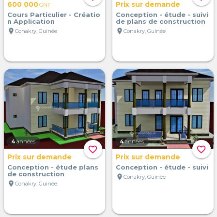
600 000
Prix sur demande
GNF
Cours Particulier - Créatio
Conception - étude - suivi
n Application
de plans de construction
location_on
location_on
Conakry, Guinée
Conakry, Guinée
4
années
4
années
favorite_border
favorite_border
Prix sur demande
Prix sur demande
Conception - étude plans
Conception - étude - suivi
de construction
location_on
Conakry, Guinée
location_on
Conakry, Guinée