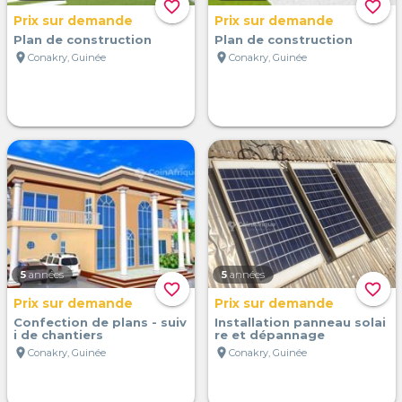
favorite_border
favorite_border
Prix sur demande
Prix sur demande
Plan de construction
Plan de construction
location_on
location_on
Conakry, Guinée
Conakry, Guinée
5
années
5
années
favorite_border
favorite_border
Prix sur demande
Prix sur demande
Confection de plans - suiv
Installation panneau solai
i de chantiers
re et dépannage
location_on
location_on
Conakry, Guinée
Conakry, Guinée