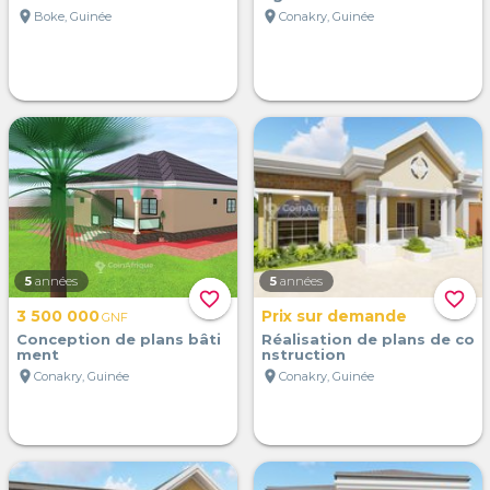
location_on
location_on
Boke, Guinée
Conakry, Guinée
5
années
5
années
favorite_border
favorite_border
3 500 000
Prix sur demande
GNF
Conception de plans bâti
Réalisation de plans de co
ment
nstruction
location_on
location_on
Conakry, Guinée
Conakry, Guinée