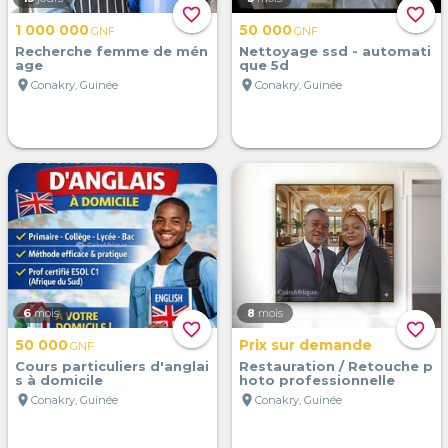
favorite_border
favorite_border
1 000 000
50 000
GNF
GNF
Recherche femme de mén
Nettoyage ssd - automati
age
que 5d
location_on
location_on
Conakry, Guinée
Conakry, Guinée
6
mois
8
mois
favorite_border
favorite_border
50 000
Prix sur demande
GNF
Cours particuliers d'anglai
Restauration / Retouche p
s à domicile
hoto professionnelle
location_on
location_on
Conakry, Guinée
Conakry, Guinée