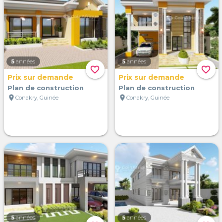
5
années
5
années
favorite_border
favorite_border
Prix sur demande
Prix sur demande
Plan de construction
Plan de construction
location_on
location_on
Conakry, Guinée
Conakry, Guinée
5
années
5
années