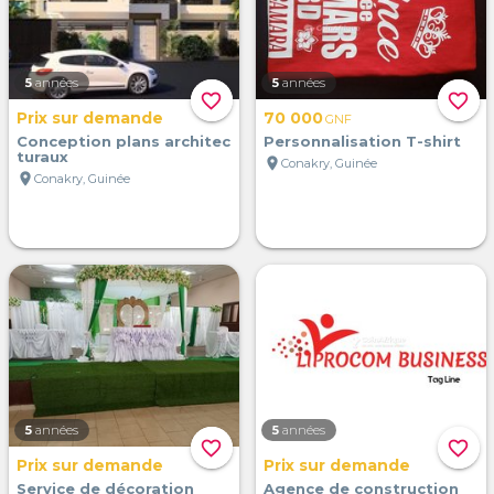
5
années
5
années
favorite_border
favorite_border
Prix sur demande
70 000
GNF
Conception plans architec
Personnalisation T-shirt
turaux
location_on
Conakry, Guinée
location_on
Conakry, Guinée
5
années
5
années
favorite_border
favorite_border
Prix sur demande
Prix sur demande
Service de décoration
Agence de construction