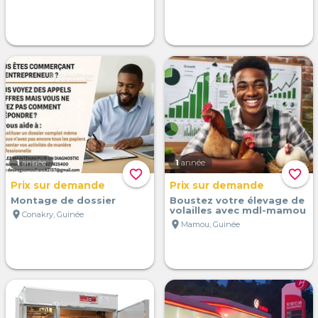
1
année
1
année
favorite_border
favorite_border
Prix sur demande
Prix sur demande
Montage de dossier
Boustez votre élevage de
volailles avec mdl-mamou
location_on
Conakry, Guinée
location_on
Mamou, Guinée