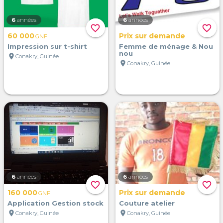
6
années
6
années
favorite_border
favorite_border
60 000
Prix sur demande
GNF
Impression sur t-shirt
Femme de ménage & Nou
nou
location_on
Conakry, Guinée
location_on
Conakry, Guinée
6
années
6
années
favorite_border
favorite_border
160 000
Prix sur demande
GNF
Application Gestion stock
Couture atelier
location_on
location_on
Conakry, Guinée
Conakry, Guinée