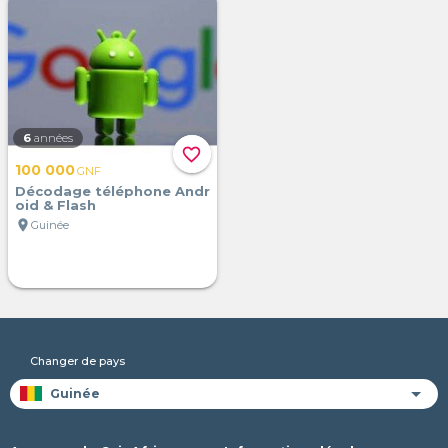
6
années
favorite_border
100 000
GNF
Décodage téléphone Andr
oid & Flash
location_on
Guinée
Changer de pays