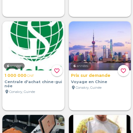
6
années
6
années
favorite_border
favorite_border
1 000 000
Prix sur demande
GNF
Centrale d'achat chine-gui
Voyage en Chine
née
location_on
Conakry, Guinée
location_on
Conakry, Guinée