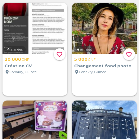
4
années
4
années
favorite_border
favorite_border
20 000
5 000
GNF
GNF
Création CV
Changement fond photo
location_on
location_on
Conakry, Guinée
Conakry, Guinée