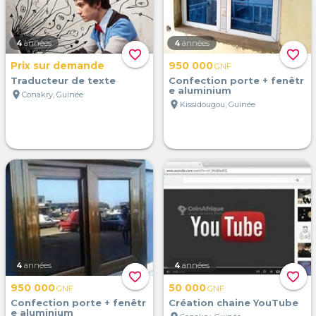
4
années
4
années
favorite_border
favorite_border
Prix sur demande
950 000
GNF
Traducteur de texte
Confection porte + fenêtr
e aluminium
location_on
Conakry, Guinée
location_on
Kissidougou, Guinée
4
années
4
années
favorite_border
favorite_border
950 000
50 000
GNF
GNF
Confection porte + fenêtr
Création chaine YouTube
e aluminium