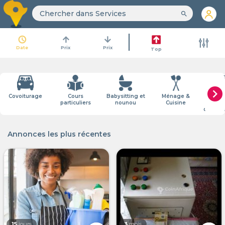
search
access_time
arrow_upward
arrow_downward
Date
Prix
Prix
Top
chevron_right
Covoiturage
Cours
Babysitting et
Ménage &
Cou
particuliers
nounou
Cuisine
livra
démén
Annonces les plus récentes
15
jours
3
mois