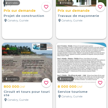
2
années
3
années
favorite_border
favorite_border
Prix sur demande
Prix sur demande
Projet de construction
Travaux de maçonnerie
location_on
location_on
Conakry, Guinée
Conakry, Guinée
3
années
3
années
favorite_border
favorite_border
800 000
8 000 000
GNF
GNF
Circuit et tours pour touri
Service tourisme
ste
location_on
Conakry, Guinée
location_on
Conakry, Guinée