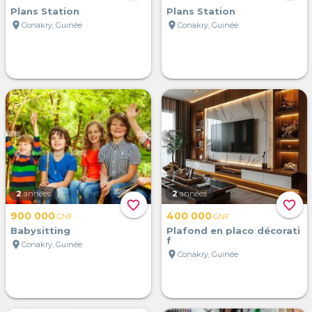
Plans Station
Plans Station
location_on
location_on
Conakry, Guinée
Conakry, Guinée
2
années
2
années
favorite_border
favorite_border
900 000
400 000
GNF
GNF
Babysitting
Plafond en placo décorati
f
location_on
Conakry, Guinée
location_on
Conakry, Guinée