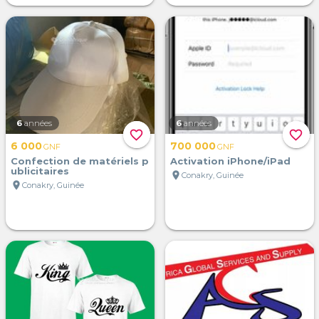
6
années
6
années
favorite_border
favorite_border
6 000
700 000
GNF
GNF
Confection de matériels p
Activation iPhone/iPad
ublicitaires
location_on
Conakry, Guinée
location_on
Conakry, Guinée