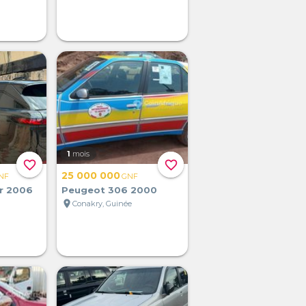
1
mois
favorite_border
favorite_border
25 000 000
NF
GNF
er 2006
Peugeot 306 2000
location_on
Conakry, Guinée