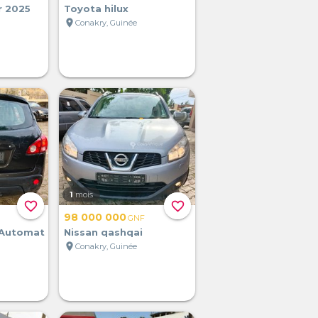
r 2025
Toyota hilux
location_on
Conakry, Guinée
1
mois
favorite_border
favorite_border
98 000 000
GNF
 Automat
Nissan qashqai
location_on
Conakry, Guinée