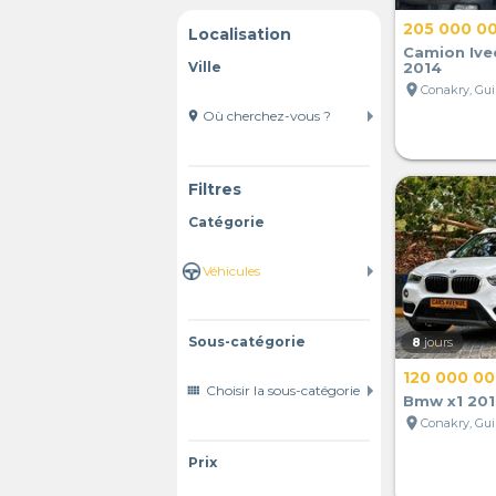
205 000 0
Localisation
Camion Ive
Ville
2014
location_on
Conakry, Gu
location_on
Filtres
Catégorie
Sous-catégorie
8
jours
120 000 0
view_comfy
Bmw x1 201
location_on
Conakry, Gu
Prix