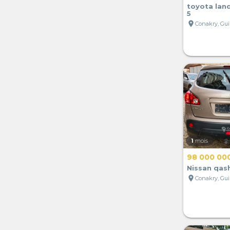
toyota land
5
location_on
Conakry, Gu
1
mois
98 000 00
Nissan qas
location_on
Conakry, Gu