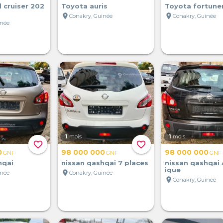
 cruiser 202
Toyota auris
Toyota fortune
location_on
location_on
Conakry, Guinée
Conakry, Guinée
inée
1
mois
1
mois
favorite_border
favorite_border
0
98 000 000
98 000 000
GNF
GNF
GNF
hqai
nissan qashqai 7 places
nissan qashqai
ique
location_on
inée
Conakry, Guinée
location_on
Conakry, Guinée