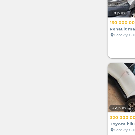
19
jours
130 000 0
Renault ma
location_on
Conakry, Gu
22
jours
320 000 0
Toyota hil
location_on
Conakry, Gu