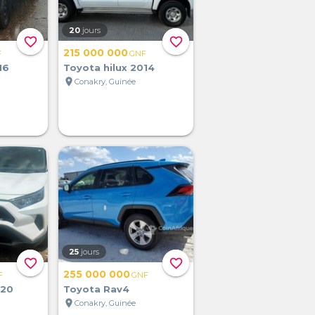
20
jours
favorite_border
favorite_border
215 000 000
F
GNF
16
Toyota hilux 2014
location_on
Conakry, Guinée
25
jours
favorite_border
favorite_border
255 000 000
F
GNF
020
Toyota Rav4
location_on
Conakry, Guinée