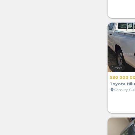
1
mois
530 000 0
Toyota Hil
location_on
Conakry, Gu