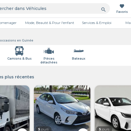
favorite
search
Favoris
tromenager
Mode, Beauté & Pour l'enfant
Services & Emploi
Mai
Publicité
t occasions en Guinée
Camions & Bus
Pièces
Bateaux
détachées
s plus récentes
5
jours
5
jours