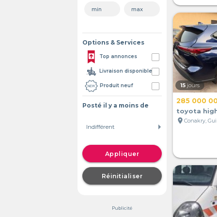
Options & Services
Top annonces
Livraison disponible
15
jours
Produit neuf
285 000 0
Posté il y a moins de
toyota hig
location_on
Conakry, Gu
Appliquer
Réinitialiser
Publicité