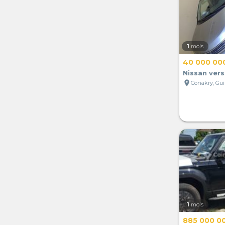
1
mois
40 000 00
Nissan ver
location_on
Conakry, Gu
1
mois
885 000 0