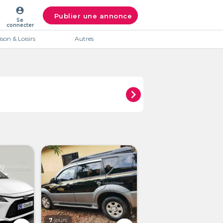
account_circle
Publier une annonce
Se
connecter
son & Loisirs
Autres
chevron_right
7
jours