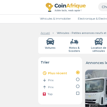
Véhicules & Immobilier
Electronique & Elec
Accueil
Véhicules - Petites annonces neufs e
Voitures
Motos &
Location de
Scooters
véhicules
Trier
Annonces le
radio_button_checked
access_time
Plus récent
radio_button_unchecked
arrow_downward
Prix
radio_button_unchecked
arrow_upward
Prix
check_box_outline_blank
Top
2
jours