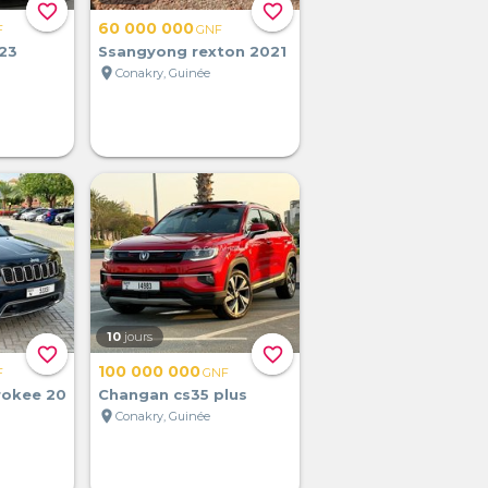
favorite_border
favorite_border
60 000 000
F
GNF
23
Ssangyong rexton 2021
location_on
Conakry, Guinée
10
jours
favorite_border
favorite_border
100 000 000
F
GNF
rokee 20
Changan cs35 plus
location_on
Conakry, Guinée