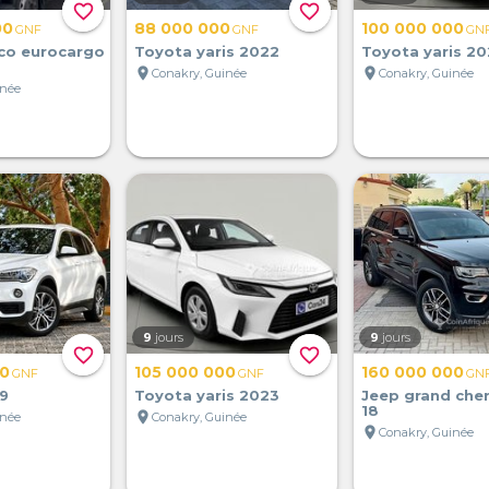
favorite_border
favorite_border
00
88 000 000
100 000 000
GNF
GNF
GN
co eurocargo
Toyota yaris 2022
Toyota yaris 20
location_on
location_on
Conakry, Guinée
Conakry, Guinée
inée
9
jours
9
jours
favorite_border
favorite_border
00
105 000 000
160 000 000
GNF
GNF
GN
9
Toyota yaris 2023
Jeep grand che
18
location_on
inée
Conakry, Guinée
location_on
Conakry, Guinée