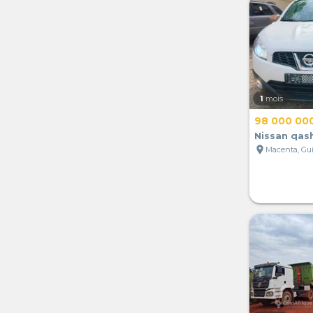
1
mois
98 000 00
Nissan qas
location_on
Macenta, Gu