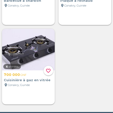
Barbecue à charbon
Plaque à réchaud
location_on
location_on
Conakry, Guinée
Conakry, Guinée
6
années
favorite_border
700 000
GNF
Cuisinière à gaz en vitrée
location_on
Conakry, Guinée