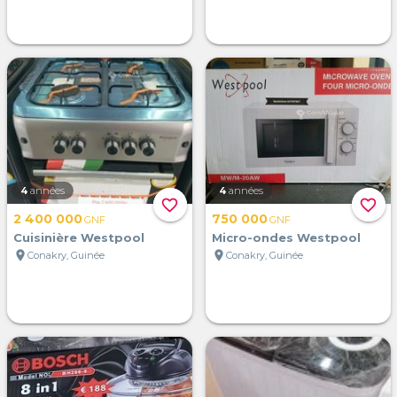
4
années
4
années
favorite_border
favorite_border
2 400 000
750 000
GNF
GNF
Cuisinière Westpool
Micro-ondes Westpool
location_on
location_on
Conakry, Guinée
Conakry, Guinée