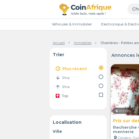
Véhicules & Immobilier
Electronique & Elec
Accueil
Immobilier
Chambres - Petites a
Trier
Annonces le
radio_button_checked
access_time
Plus récent
radio_button_unchecked
arrow_downward
Prix
radio_button_unchecked
arrow_upward
Prix
check_box_outline_blank
Top
6
années
Prix sur d
Localisation
Recherche 
Ville
menterie
location_on
Conakry, Gu