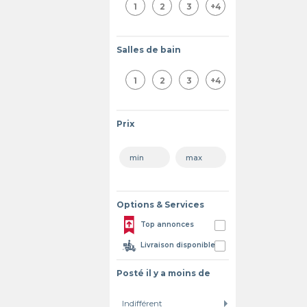
1
2
3
+4
Salles de bain
1
2
3
+4
Prix
Options & Services
Top annonces
Livraison disponible
Posté il y a moins de