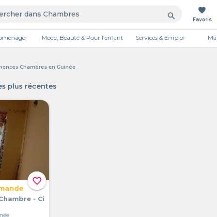
favorite
search
Favoris
tromenager
Mode, Beauté & Pour l'enfant
Services & Emploi
Mai
Publicité
nnonces Chambres en Guinée
s plus récentes
favorite_border
emande
Chambre - Ci
inée