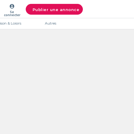
account_circle
Publier une annonce
Se
connecter
son & Loisirs
Autres