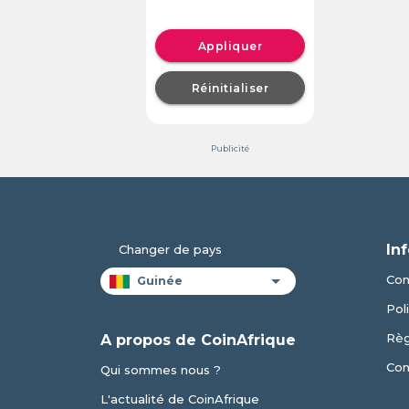
Appliquer
Réinitialiser
Publicité
In
Changer de pays
Con
Pol
Règ
A propos de CoinAfrique
Con
Qui sommes nous ?
L'actualité de CoinAfrique