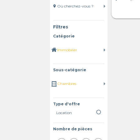
location_on
Filtres
Catégorie
Sous-catégorie
Type d'offre
radio_button_unchecked
Location
Nombre de pièces