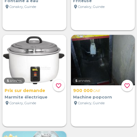
Fontaine à eau
Friteuse
location_on
location_on
Conakry, Guinée
Conakry, Guinée
5
années
5
années
favorite_border
favorite_border
Prix sur demande
900 000
GNF
Marmite électrique
Machine popcorn
location_on
location_on
Conakry, Guinée
Conakry, Guinée