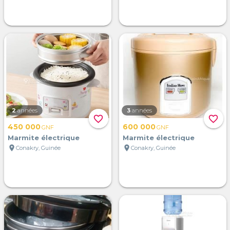
2
années
3
années
favorite_border
favorite_border
450 000
600 000
GNF
GNF
Marmite électrique
Marmite électrique
location_on
location_on
Conakry, Guinée
Conakry, Guinée