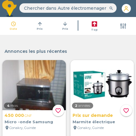
search
access_time
arrow_upward
arrow_downward
Date
Prix
Prix
Top
Annonces les plus récentes
4
mois
2
années
favorite_border
favorite_border
450 000
Prix sur demande
GNF
Micro -onde Samsung
Marmite électrique
location_on
location_on
Conakry, Guinée
Conakry, Guinée