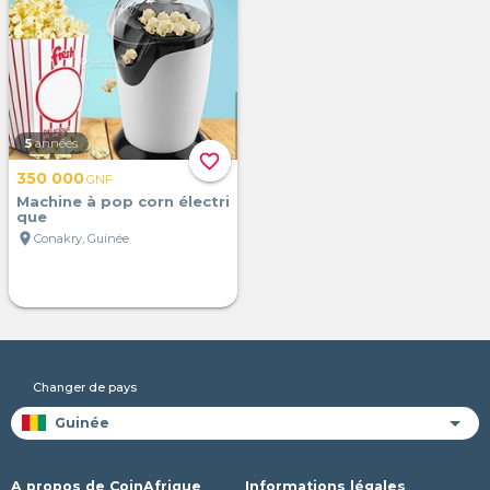
5
années
favorite_border
350 000
GNF
Machine à pop corn électri
que
location_on
Conakry, Guinée
Changer de pays
A propos de CoinAfrique
Informations légales