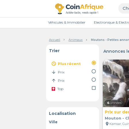
Véhicules & Immobilier
Electronique & Elec
Accueil
Animaux
Moutons - Petites anno
Trier
Annonces le
radio_button_checked
access_time
Plus récent
radio_button_unchecked
arrow_downward
Prix
radio_button_unchecked
arrow_upward
Prix
check_box_outline_blank
Top
6
années
Prix sur d
Localisation
Mouton - C
Ville
location_on
Kamsar, Gui