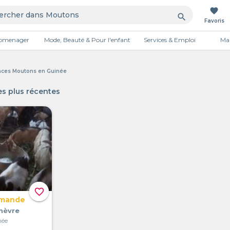
favorite
search
Favoris
tromenager
Mode, Beauté & Pour l'enfant
Services & Emploi
Mai
Publicité
nces Moutons en Guinée
s plus récentes
favorite_border
emande
hèvre
née