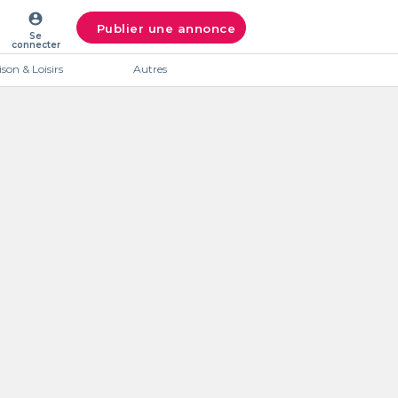
account_circle
Publier une annonce
Se
connecter
son & Loisirs
Autres