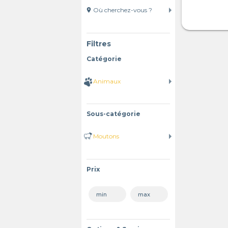
location_on
Filtres
Catégorie
Sous-catégorie
Prix