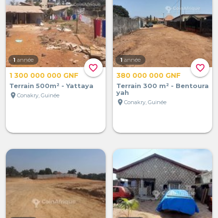
1
année
1
année
favorite_border
favorite_border
1 300 000 000 GNF
380 000 000 GNF
Terrain 500m² - Yattaya
Terrain 300 m² - Bentoura
yah
location_on
Conakry, Guinée
location_on
Conakry, Guinée