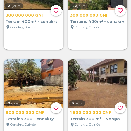
21
jours
22
jours
favorite_border
favorite_border
300 000 000 GNF
300 000 000 GNF
Terrain 400m² - conakry
Terrains 400m² - conakry
location_on
location_on
Conakry, Guinée
Conakry, Guinée
2
mois
5
mois
favorite_border
favorite_border
900 000 000 GNF
1 500 000 000 GNF
Terrains 300 - conakry
Terrain 300 m² - Nongo
location_on
location_on
Conakry, Guinée
Conakry, Guinée