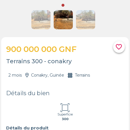
favorite_border
900 000 000 GNF
Terrains 300 - conakry
2 mois
Conakry, Guinée
Terrains
Détails du bien
Superficie
300
Détails du produit