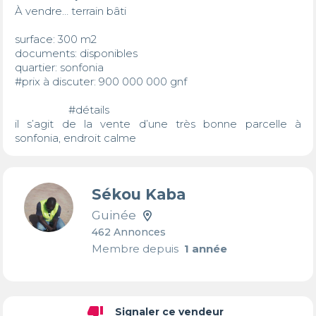
À vendre… terrain bâti 

surface: 300 m2 

documents: disponibles 

quartier: sonfonia 

#prix à discuter: 900 000 000 gnf 

                   #détails

il s’agit de la vente d’une très bonne parcelle à 
sonfonia, endroit calme
Sékou Kaba
Guinée
462 Annonces
Membre depuis
1 année
thumb_down
Signaler ce vendeur