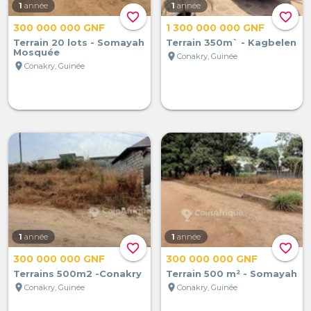
1
année
1
année
favorite_border
favorite_border
300 000 000 GNF
1 300 000 000 GNF
Terrain 20 lots - Somayah
Terrain 350m` - Kagbelen
Mosquée
location_on
Conakry, Guinée
location_on
Conakry, Guinée
1
année
1
année
favorite_border
favorite_border
300 000 000 GNF
300 000 000 GNF
Terrains 500m2 -Conakry
Terrain 500 m² - Somayah
location_on
location_on
Conakry, Guinée
Conakry, Guinée