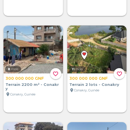
8
mois
11
mois
favorite_border
favorite_border
300 000 000 GNF
300 000 000 GNF
Terrain 2200 m² - Conakr
Terrain 2 lots - Conakry
y
location_on
Conakry, Guinée
location_on
Conakry, Guinée